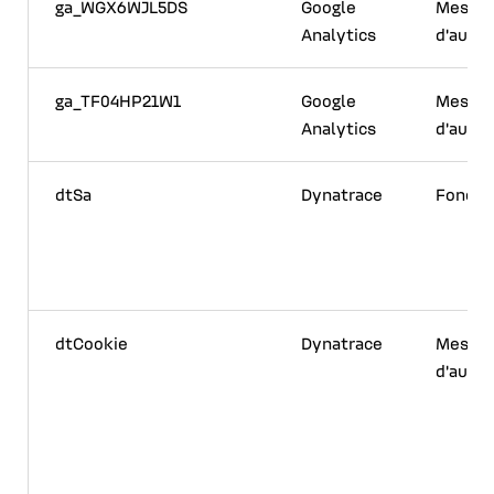
ga_WGX6WJL5DS
Google
Mesur
Analytics
d'audi
ga_TF04HP21W1
Google
Mesur
Analytics
d'audi
dtSa
Dynatrace
Foncti
dtCookie
Dynatrace
Mesur
d'audi