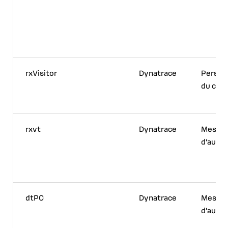
rxVisitor
Dynatrace
Person
du con
rxvt
Dynatrace
Mesur
d’audi
dtPC
Dynatrace
Mesur
d’audi