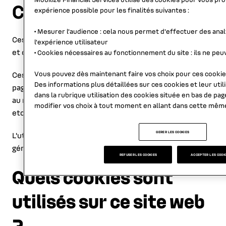
Cookies analytique
expérience possible pour les finalités suivantes :
•
Mesurer l'audience
: cela nous permet d'effectuer des ana
Ces cookies ont pour but d'analyser le trafic du site web
l’expérience utilisateur
et d'améliorer votre expérience de navigation.
•
Cookies nécessaires au fonctionnement du site
: ils ne pe
Vous pouvez dès maintenant faire vos choix pour ces cookies
Ces cookies peuvent traiter des données relatives aux
Des informations plus détaillées sur ces cookies et leur util
pages visitées, au temps passé sur les pages visitées,
dans la rubrique
utilisation des cookies
située en bas de pag
au navigateur que vous utilisez pour visiter ces pages,
modifier vos choix à tout moment en allant dans cette mêm
etc.
GERER LES COOKIES
L'utilisation et le stockage de ces cookies sont
généralement soumis à votre consentement.
REFUSER LES COOKIES
ACCEPTER LES COOK
Quels cookies sont
utilisés sur ce site web
?