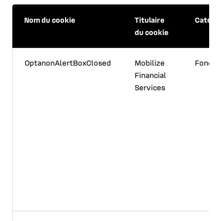
Nom du cookie
Titulaire
Catégo
du cookie
OptanonAlertBoxClosed
Mobilize
Foncti
Financial
Services