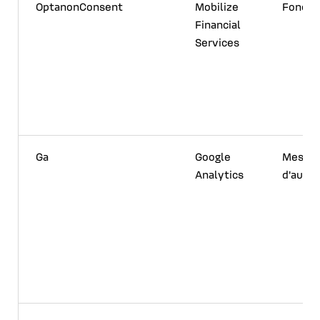
OptanonConsent
Mobilize
Foncti
Financial
Services
Ga
Google
Mesur
Analytics
d'audi