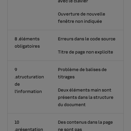
avec le clavier
Ouverture de nouvelle
fenêtre non indiquée
8 .éléments
Erreurs dans le code source
obligatoires
Titre de page non explicite
9
Problème de balises de
.structuration
titrages
de
Deux éléments main sont
l'information
présents dans la structure
du document
10
Des contenus dans la page
.présentation
ne sont pas