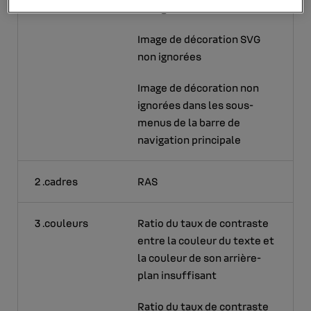
non ignorées
Image de décoration SVG
non ignorées
Image de décoration non
ignorées dans les sous-
menus de la barre de
navigation principale
2 .cadres
RAS
3 .couleurs
Ratio du taux de contraste
entre la couleur du texte et
la couleur de son arrière-
plan insuffisant
Ratio du taux de contraste