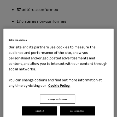
37 critères conformes
17 critères non-conformes
Roll in the cookies
Contenus non-accessibles
Our site and its partners use cookies to measure the
audience and performance of the site, show you
personalised and/or geolocated advertisements and
Les contenus listés ci-dessous ne sont pas accessibles
content, and allow you to interact with our content through
pour les raisons suivantes :
social networks.
Non conformité
You can change options and find out more information at
any time by visiting our
Cookie Policy.
1 .images
Logo sans alternative
manage preferences
textuelle
reject all
accept cookies
Image de décoration IMG