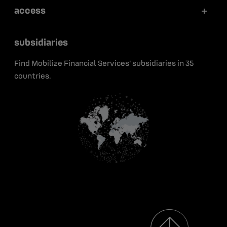
Articles
access
Securitization
Portraits
Press releases
Press
Green bonds
subsidiaries
Early career
Insights
Contact
Find Mobilize Financial Services' subsidiaries in 35
Media resources
countries.
Renault Group