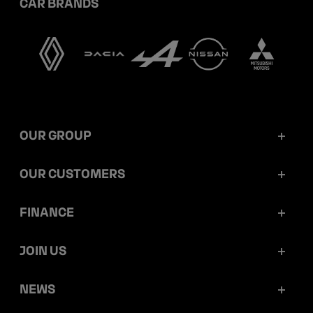
CAR BRANDS
OUR GROUP
Mobilize Financial Services in a nutshell
OUR CUSTOMERS
Our key figures
Retail customers
FINANCE
Governance
Corporate customers
Reports and releases
JOIN US
Ethics and compliance
Dealerships
Ratings
Work at Mobilize Financial Services
NEWS
Sustainability
Mobilize Lease&Co
Debt prospectus and programmes
Your career opportunities within the group