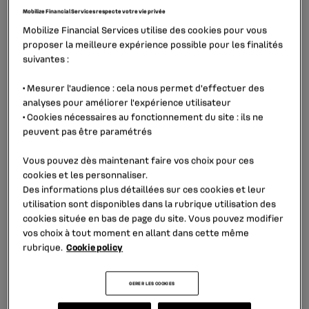
Allemagne et par les autorités de
Mobilize Financial Services respecte votre vie privée
la concurrence en Autriche et en
Mobilize Financial Services utilise des cookies pour vous
proposer la meilleure expérience possible pour les finalités
Allemagne.
suivantes :
•
Mesurer l'audience
: cela nous permet d'effectuer des
analyses pour améliorer l’expérience utilisateur
L’acquisition de Mobility Concept et de MeinAuto,
•
Cookies nécessaires au fonctionnement du site
: ils ne
divisions du Groupe MeinAuto, acteur de premier plan
peuvent pas être paramétrés
sur le marché allemand du leasing automobile, sera
Vous pouvez dès maintenant faire vos choix pour ces
finalisée en janvier 2024
.
cookies et les personnaliser.
Des informations plus détaillées sur ces cookies et leur
A cette date, les 2 sociétés intègreront Mobilize
utilisation sont disponibles dans la rubrique
utilisation des
Lease&Co, constituée en novembre 2022 dans le but de
cookies
située en bas de page du site. Vous pouvez modifier
déployer des
offres de location longue durée
de Renault
vos choix à tout moment en allant dans cette même
Group dans toutes les zones géographiques où ses
rubrique.
Cookie policy
marques sont présentes.
GERER LES COOKIES
Cette
première acquisition de
Mobilize Lease&Co
vise à