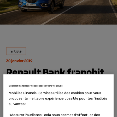
article
30 janvier 2019
Renault Bank franchit
le cap du milliard
Mobilize Financial Services respecte votre vie privée
d’euros de financement
Mobilize Financial Services utilise des cookies pour vous
proposer la meilleure expérience possible pour les finalités
en Irlande
suivantes :
•
Mesurer l'audience
: cela nous permet d'effectuer des