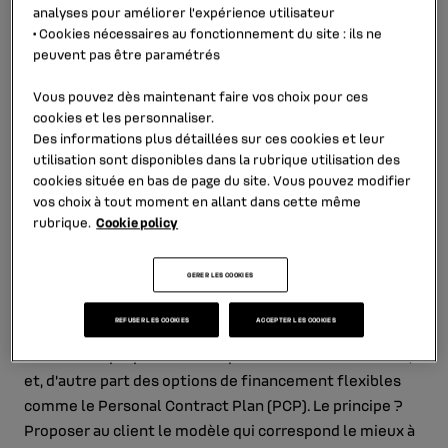
analyses pour améliorer l’expérience utilisateur
En Irlande, Renault Bank a dépassé le milliard
•
Cookies nécessaires au fonctionnement du site
: ils ne
d’euros de crédits automobiles accordés aux clients
peuvent pas être paramétrés
des marques Renault et Dacia pour les véhicules
Vous pouvez dès maintenant faire vos choix pour ces
neufs et d’occasion depuis sa création en 2011. La
cookies et les personnaliser.
clé du succès ? Des solutions adaptées au marché
Des informations plus détaillées sur ces cookies et leur
utilisation sont disponibles dans la rubrique
utilisation des
et aux besoins de ses clients.
cookies
située en bas de page du site. Vous pouvez modifier
vos choix à tout moment en allant dans cette même
rubrique.
Cookie policy
Au total, ce sont 65 000 clients particuliers et
entreprises qui ont choisi de financer leur véhicule avec
GERER LES COOKIES
une offre proposée par Renault Bank. Dès son
REFUSER LES COOKIES
ACCEPTER LES COOKIES
lancement, notre filiale a su s’adapter au contexte
irlandais en proposant d’une part des taux accessibles,
et, d’autre part des options de financement flexibles
comme le Personal Contract Plan (PCP). Le principe ?
Proposer au client le modèle qui correspond le mieux à